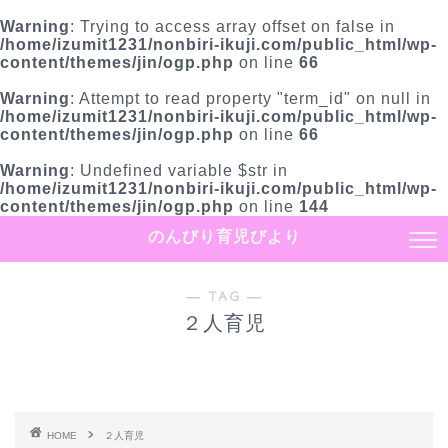
Warning
: Trying to access array offset on false in
/home/izumit1231/nonbiri-ikuji.com/public_html/wp-
content/themes/jin/ogp.php
on line
66
Warning
: Attempt to read property "term_id" on null in
/home/izumit1231/nonbiri-ikuji.com/public_html/wp-
content/themes/jin/ogp.php
on line
66
Warning
: Undefined variable $str in
/home/izumit1231/nonbiri-ikuji.com/public_html/wp-
content/themes/jin/ogp.php
on line
144
のんびり育児びより
― TAG ―
２人育児
HOME
２人育児