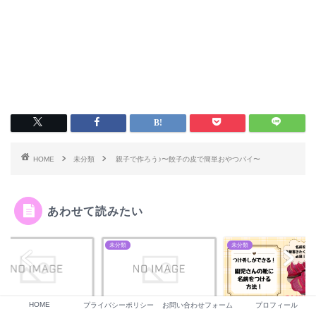
HOME
未分類
親子で作ろう♪〜餃子の皮で簡単おやつパイ〜
あわせて読みたい
類
未分類
未分類
HOME
プライバシーポリシー
お問い合わせフォーム
プロフィール
風呂で水あそびのスス
【名前を直接書きたくな
６月４日〜１０日は