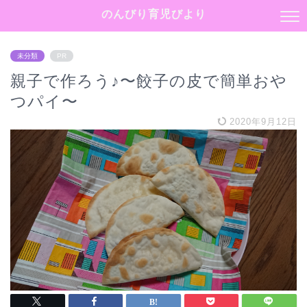
のんびり育児びより
未分類
PR
親子で作ろう♪〜餃子の皮で簡単おや
つパイ〜
2020年9月12日