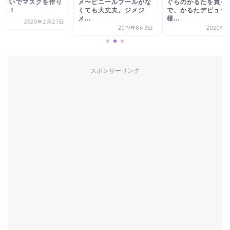
ぬぐいでマスクを作り
メ〜ビニールプールがな
ぐらのかるたを買っ
した！
くても大丈夫。ジメジ
で、かるたデビュー
メ...
様...
2020年2月27日
2019年8月3日
2020年1
スポンサーリンク