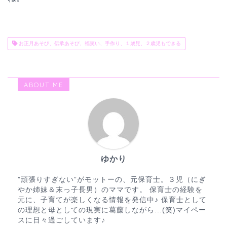
お正月あそび、伝承あそび、福笑い、手作り、１歳児、２歳児もできる
ABOUT ME
ゆかり
”頑張りすぎない”がモットーの、元保育士。３児（にぎ
やか姉妹＆末っ子長男）のママです。 保育士の経験を
元に、子育てが楽しくなる情報を発信中♪ 保育士として
の理想と母としての現実に葛藤しながら...(笑)マイペー
スに日々過ごしています♪