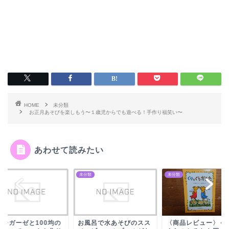
HOME
未分類
お正月あそびを楽しもう〜１歳児からでも遊べる！手作り福笑い〜
あわせて読みたい
類
未分類
未分類
ギレガーゼと100均の
お風呂で水あそびのスス
〈商品レビュー〉ぐ